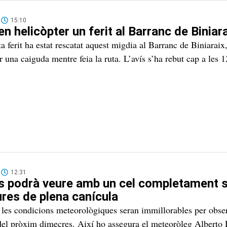
15:10
n helicòpter un ferit al Barranc de Biniar
a ferit ha estat rescatat aquest migdia al Barranc de Biniaraix,
r una caiguda mentre feia la ruta. L’avís s’ha rebut cap a les 1
12:31
 es podrà veure amb un cel completament s
res de plena canícula
 les condicions meteorològiques seran immillorables per obse
r del pròxim dimecres. Així ho assegura el meteoròleg Alberto 