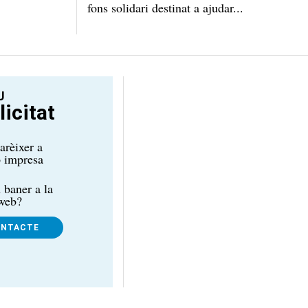
fons solidari destinat a ajudar...
U
icitat
arèixer a
ó impresa
 baner a la
 web?
ONTACTE