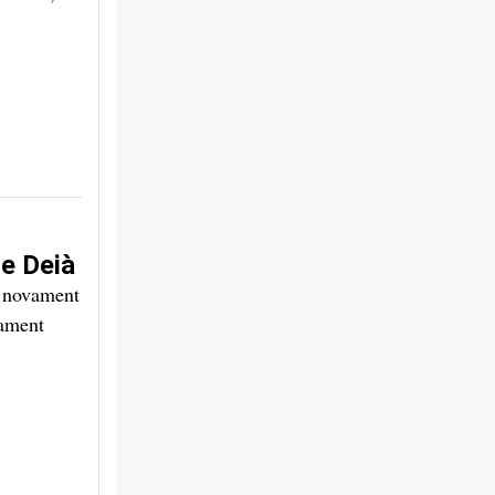
de Deià
at novament
tament