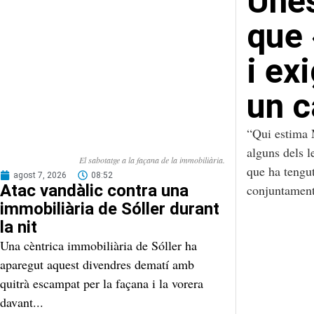
Unes
que 
i ex
un c
“Qui estima M
alguns dels l
El sabotatge a la façana de la immobiliària.
que ha tengut
agost 7, 2026
08:52
Atac vandàlic contra una
conjuntament
immobiliària de Sóller durant
la nit
Una cèntrica immobiliària de Sóller ha
aparegut aquest divendres dematí amb
quitrà escampat per la façana i la vorera
davant...