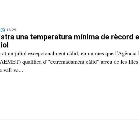
16:29
gistra una temperatura mínima de rècord e
iol
trat un juliol excepcionalment càlid, en un mes que l’Agència 
AEMET) qualifica d’“extremadament càlid” arreu de les Illes
e vall va...