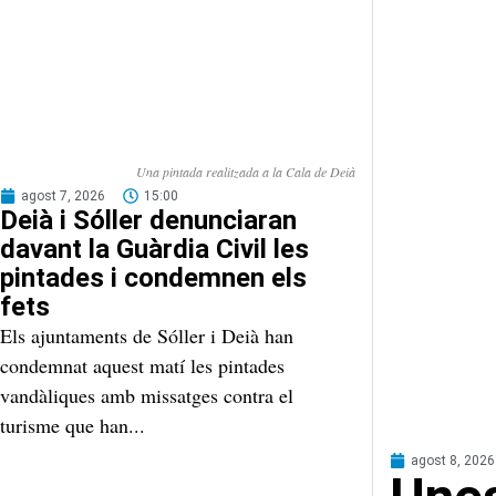
Una pintada realitzada a la Cala de Deià
agost 7, 2026
15:00
Deià i Sóller denunciaran
davant la Guàrdia Civil les
pintades i condemnen els
fets
Els ajuntaments de Sóller i Deià han
condemnat aquest matí les pintades
vandàliques amb missatges contra el
turisme que han...
agost 8, 2026