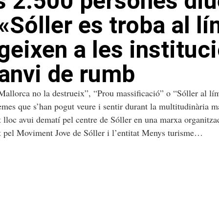
 2.500 persones di
«Sóller es troba al lí
igeixen a les instituc
anvi de rumb
allorca no la destrueix”, “Prou massificació” o “Sóller al lí
emes que s’han pogut veure i sentir durant la multitudinària m
 lloc avui dematí pel centre de Sóller en una marxa organitza
 pel Moviment Jove de Sóller i l’entitat Menys turisme…