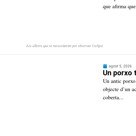
que afirma que,
Les ulleres que se necessitaran per observar l'eclipsi
agost 5, 2026
Un porxo 
Un antic porxo 
objecte d’un a
coberta...