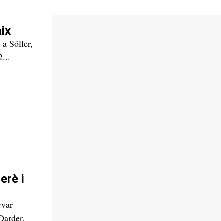
aix
 a Sóller,
2...
erè i
rvar
Darder,