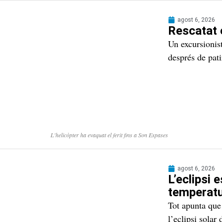
agost 6, 2026
Rescatat e
Un excursionist
després de pati
L'helicòpter ha evaquat el ferit fins a Son Espases
agost 6, 2026
L’eclipsi
temperatu
Tot apunta que
l’eclipsi sola