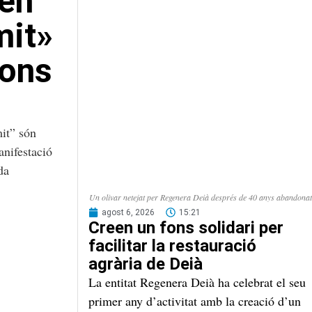
uen
mit»
ions
mit” són
anifestació
da
Un olivar netejat per Regenera Deià després de 40 anys abandonat
agost 6, 2026
15:21
Creen un fons solidari per
facilitar la restauració
agrària de Deià
La entitat Regenera Deià ha celebrat el seu
primer any d’activitat amb la creació d’un