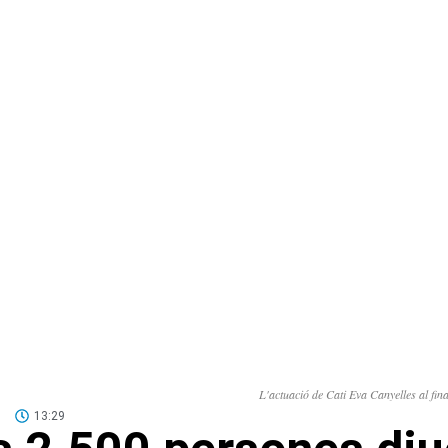
L'actuació de Cati Eva Canyelles al fina
13:29