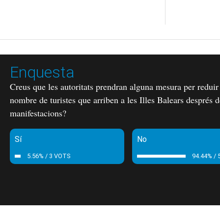
Enquesta
Creus que les autoritats prendran alguna mesura per reduir
nombre de turistes que arriben a les Illes Balears després d
manifestacions?
Sí
No
5.56% / 3 VOTS
94.44% / 