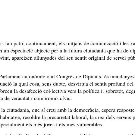
ns fan patir, contínuament, els mitjans de comunicació i les x
en un espectacle abjecte per a la futura ciutadania que ha de di
vint, apareixen allunyades del seu sentit original de servei púb
l Parlament autonòmic o al Congrés de Diputats- és una danyos
tuació la qual cosa, sens dubte, desvirtua el sentit profund del
rcen la desafecció col·lectiva vers la política i, sobretot, deg
da de veracitat i compromís cívic.
 la ciutadania, que sí creu amb la democràcia, espera resposte
bitatge, resoldre la precarietat laboral, la crisi dels serveis 
especialment els més joves i els més vulnerables.