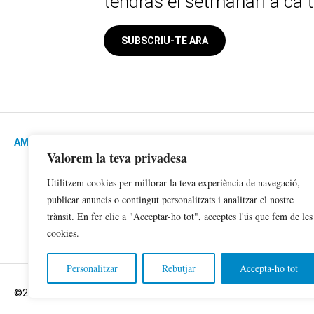
tendràs el setmanari a ca 
SUBSCRIU-TE ARA
AMB AL SUPORT DE:
Valorem la teva privadesa
Utilitzem cookies per millorar la teva experiència de navegació,
publicar anuncis o contingut personalitzats i analitzar el nostre
trànsit. En fer clic a "Acceptar-ho tot", acceptes l'ús que fem de les
cookies.
Personalitzar
Rebutjar
Accepta-ho tot
©2024 Copyright Sa Veu .Tots els drets reservats.