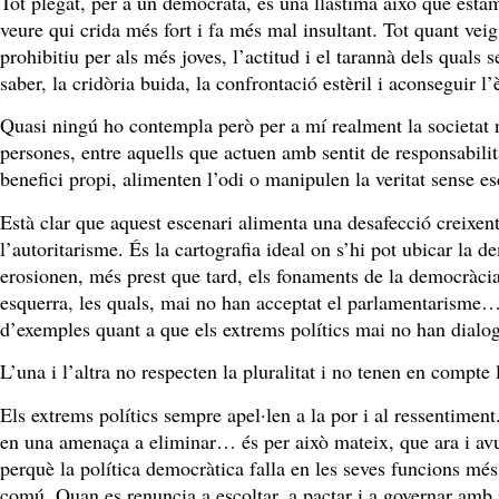
Tot plegat, per a un demòcrata, és una llàstima això que esta
veure qui crida més fort i fa més mal insultant. Tot quant vei
prohibitiu per als més joves, l’actitud i el tarannà dels qual
saber, la cridòria buida, la confrontació estèril i aconseguir 
Quasi ningú ho contempla però per a mí realment la societat n
persones, entre aquells que actuen amb sentit de responsabili
benefici propi, alimenten l’odi o manipulen la veritat sense 
Està clar que aquest escenari alimenta una desafecció creixent 
l’autoritarisme. És la cartografia ideal on s’hi pot ubicar la 
erosionen, més prest que tard, els fonaments de la democràcia
esquerra, les quals, mai no han acceptat el parlamentarisme… 
d’exemples quant a que els extrems polítics mai no han dialo
L’una i l’altra no respecten la pluralitat i no tenen en compte
Els extrems polítics sempre apel·len a la por i al ressentiment
en una amenaça a eliminar… és per això mateix, que ara i avui
perquè la política democràtica falla en les seves funcions més b
comú. Quan es renuncia a escoltar, a pactar i a governar amb r