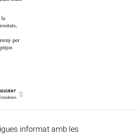
 la
ssitats,
rreny per
pitjor.
SEGÜENT
Teixidores
tigues informat amb les