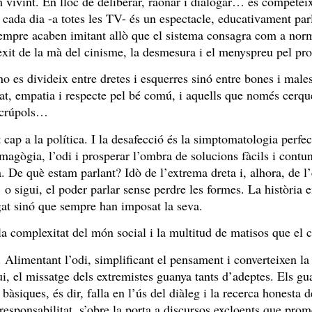
m vivint. En lloc de deliberar, raonar i dialogar… es competei
g cada dia -a totes les TV- és un espectacle, educativament par
s sempre acaben imitant allò que el sistema consagra com a norm
l’èxit de la mà del cinisme, la desmesura i el menyspreu pel pr
o es divideix entre dretes i esquerres sinó entre bones i male
tat, empatia i respecte pel bé comú, i aquells que només cerqu
escrúpols…
cap a la política. I la desafecció és la simptomatologia perfec
demagògia, l’odi i prosperar l’ombra de solucions fàcils i cont
. De què estam parlant? Idò de l’extrema dreta i, alhora, de l
o sigui, el poder parlar sense perdre les formes. La història 
gat sinó que sempre han imposat la seva.
 la complexitat del món social i la multitud de matisos que el 
. Alimentant l’odi, simplificant el pensament i converteixen la
, el missatge dels extremistes guanya tants d’adeptes. Els gu
àsiques, és dir, falla en l’ús del diàleg i la recerca honesta d
esponsabilitat, s’obre la porta a discursos excloents que prom