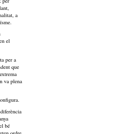
x per
lant,
alitat, a
oïsme.
s
en el
ta per a
undent que
’extrema
en va plena
configura.
 diferència
anya
el bé
eten ordre