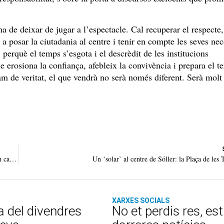
ha de deixar de jugar a l’espectacle. Cal recuperar el respecte,
 posar la ciutadania al centre i tenir en compte les seves nece
 perquè el temps s’esgota i el descrèdit de les institucions
 erosiona la confiança, afebleix la convivència i prepara el te
 de veritat, el que vendrà no serà només diferent. Serà molt 
Manifest unitari en defensa de l’educació pública, democràtica, tolerant i en català
Un ‘solar’ al centre de Sóller: la Plaça de les 
XARXES SOCIALS
a del divendres
No et perdis res, es