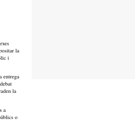
arxes
positar la
lic i
a entrega
 debat
raden la
s a
públics o