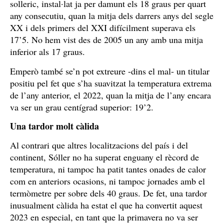
solleric, instal·lat ja per damunt els 18 graus per quart
any consecutiu, quan la mitja dels darrers anys del segle
XX i dels primers del XXI difícilment superava els
17’5. No hem vist des de 2005 un any amb una mitja
inferior als 17 graus.
Emperò també se’n pot extreure -dins el mal- un titular
positiu pel fet que s’ha suavitzat la temperatura extrema
de l’any anterior, el 2022, quan la mitja de l’any encara
va ser un grau centígrad superior: 19’2.
Una tardor molt càlida
Al contrari que altres localitzacions del país i del
continent, Sóller no ha superat enguany el rècord de
temperatura, ni tampoc ha patit tantes onades de calor
com en anteriors ocasions, ni tampoc jornades amb el
termòmetre per sobre dels 40 graus. De fet, una tardor
inusualment càlida ha estat el que ha convertit aquest
2023 en especial, en tant que la primavera no va ser