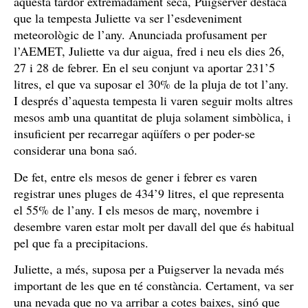
aquesta tardor extremadament seca, Puigserver destaca
que la tempesta Juliette va ser l’esdeveniment
meteorològic de l’any. Anunciada profusament per
l’AEMET, Juliette va dur aigua, fred i neu els dies 26,
27 i 28 de febrer. En el seu conjunt va aportar 231’5
litres, el que va suposar el 30% de la pluja de tot l’any.
I després d’aquesta tempesta li varen seguir molts altres
mesos amb una quantitat de pluja solament simbòlica, i
insuficient per recarregar aqüífers o per poder-se
considerar una bona saó.
De fet, entre els mesos de gener i febrer es varen
registrar unes pluges de 434’9 litres, el que representa
el 55% de l’any. I els mesos de març, novembre i
desembre varen estar molt per davall del que és habitual
pel que fa a precipitacions.
Juliette, a més, suposa per a Puigserver la nevada més
important de les que en té constància. Certament, va ser
una nevada que no va arribar a cotes baixes, sinó que