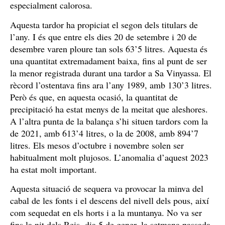
especialment calorosa.
Aquesta tardor ha propiciat el segon dels titulars de
l’any. I és que entre els dies 20 de setembre i 20 de
desembre varen ploure tan sols 63’5 litres. Aquesta és
una quantitat extremadament baixa, fins al punt de ser
la menor registrada durant una tardor a Sa Vinyassa. El
rècord l’ostentava fins ara l’any 1989, amb 130’3 litres.
Però és que, en aquesta ocasió, la quantitat de
precipitació ha estat menys de la meitat que aleshores.
A l’altra punta de la balança s’hi situen tardors com la
de 2021, amb 613’4 litres, o la de 2008, amb 894’7
litres. Els mesos d’octubre i novembre solen ser
habitualment molt plujosos. L’anomalia d’aquest 2023
ha estat molt important.
Aquesta situació de sequera va provocar la minva del
cabal de les fonts i el descens del nivell dels pous, així
com sequedat en els horts i a la muntanya. No va ser
fins la nit dels Reis, dia 5 de gener, la setmana passada,