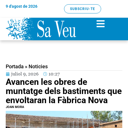
9 d'agost de 2026
SUBSCRIU-TE
Portada
»
Noticies
juliol 9, 2026
10:27
Avancen les obres de
muntatge dels bastiments que
envoltaran la Fàbrica Nova
JOAN MORA