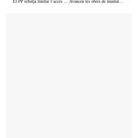
El PP rebutja limitar l’accés dels cotxes de lloguer a la Serra
Avancen les obres de muntatge dels bastiments que envoltaran la Fàbrica Nova