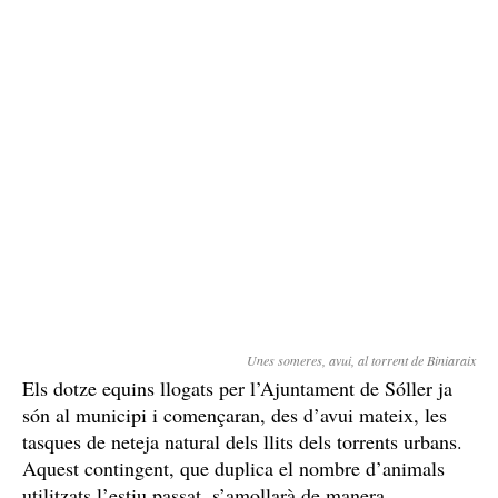
Unes someres, avui, al torrent de Biniaraix
Els dotze equins llogats per l’Ajuntament de Sóller ja
són al municipi i començaran, des d’avui mateix, les
tasques de neteja natural dels llits dels torrents urbans.
Aquest contingent, que duplica el nombre d’animals
utilitzats l’estiu passat, s’amollarà de manera