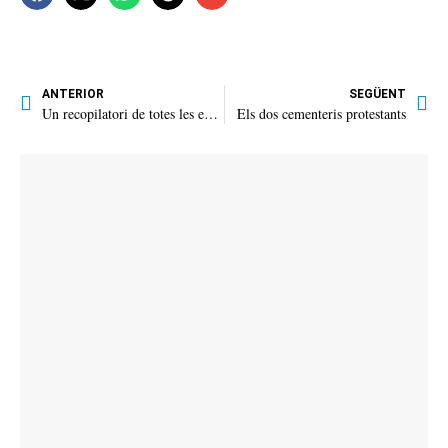
ANTERIOR
SEGÜENT
Un recopilatori de totes les edicions de la pujada al Puig Major
Els dos cementeris protestants