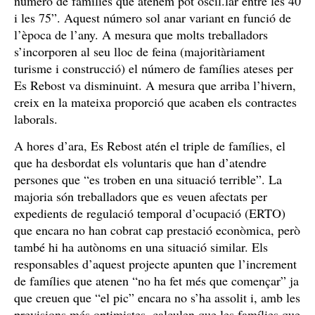
número de famílies que atenem pot oscil.lar entre les 40
i les 75”. Aquest número sol anar variant en funció de
l’època de l’any. A mesura que molts treballadors
s’incorporen al seu lloc de feina (majoritàriament
turisme i construcció) el número de famílies ateses per
Es Rebost va disminuint. A mesura que arriba l’hivern,
creix en la mateixa proporció que acaben els contractes
laborals.
A hores d’ara, Es Rebost atén el triple de famílies, el
que ha desbordat els voluntaris que han d’atendre
persones que “es troben en una situació terrible”. La
majoria són treballadors que es veuen afectats per
expedients de regulació temporal d’ocupació (ERTO)
que encara no han cobrat cap prestació econòmica, però
també hi ha autònoms en una situació similar. Els
responsables d’aquest projecte apunten que l’increment
de famílies que atenen “no ha fet més que començar” ja
que creuen que “el pic” encara no s’ha assolit i, amb les
previsions més optimistes, calculen que les famílies que