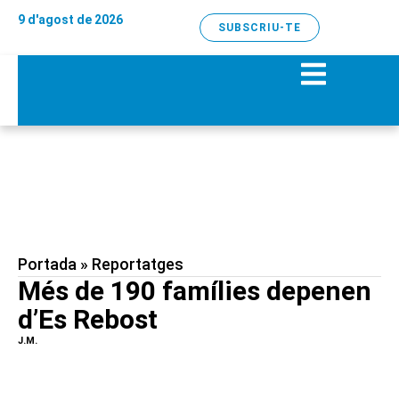
9 d'agost de 2026
SUBSCRIU-TE
Portada
»
Reportatges
Més de 190 famílies depenen
d’Es Rebost
J.M.