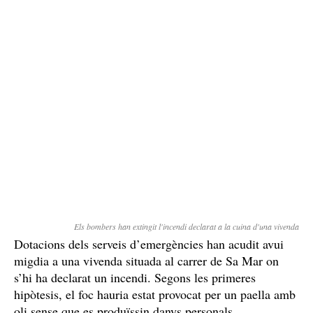
Els bombers han extingit l'incendi declarat a la cuina d'una vivenda
Dotacions dels serveis d’emergències han acudit avui
migdia a una vivenda situada al carrer de Sa Mar on
s’hi ha declarat un incendi. Segons les primeres
hipòtesis, el foc hauria estat provocat per un paella amb
oli sense que es produïssin danys personals.