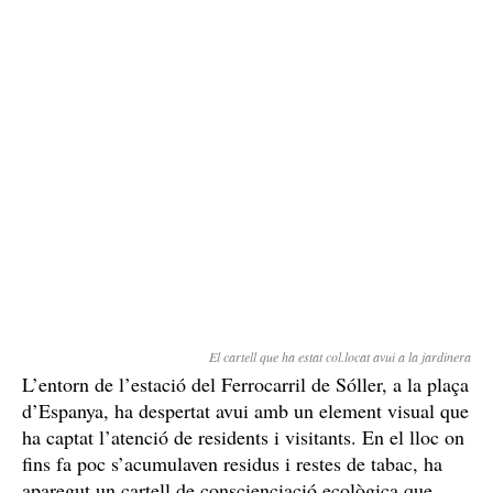
El cartell que ha estat col.locat avui a la jardinera
L’entorn de l’estació del Ferrocarril de Sóller, a la plaça
d’Espanya, ha despertat avui amb un element visual que
ha captat l’atenció de residents i visitants. En el lloc on
fins fa poc s’acumulaven residus i restes de tabac, ha
aparegut un cartell de conscienciació ecològica que