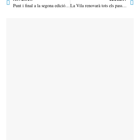
Punt i final a la segona edició del projecte escolar 123Sóller
La Vila renovarà tots els passos de vianants esborrats