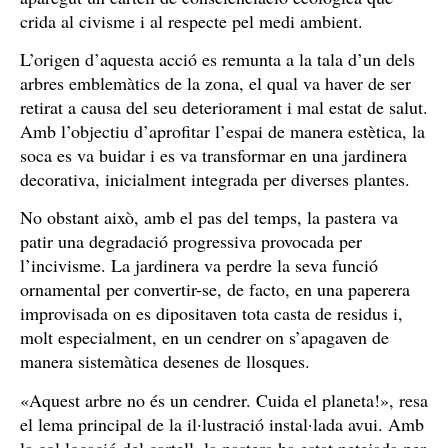
crida al civisme i al respecte pel medi ambient.
L’origen d’aquesta acció es remunta a la tala d’un dels
arbres emblemàtics de la zona, el qual va haver de ser
retirat a causa del seu deteriorament i mal estat de salut.
Amb l’objectiu d’aprofitar l’espai de manera estètica, la
soca es va buidar i es va transformar en una jardinera
decorativa, inicialment integrada per diverses plantes.
No obstant això, amb el pas del temps, la pastera va
patir una degradació progressiva provocada per
l’incivisme. La jardinera va perdre la seva funció
ornamental per convertir-se, de facto, en una paperera
improvisada on es dipositaven tota casta de residus i,
molt especialment, en un cendrer on s’apagaven de
manera sistemàtica desenes de llosques.
«Aquest arbre no és un cendrer. Cuida el planeta!», resa
el lema principal de la il·lustració instal·lada avui. Amb
la col.locació del cartell, la pastera ha estat netejada per