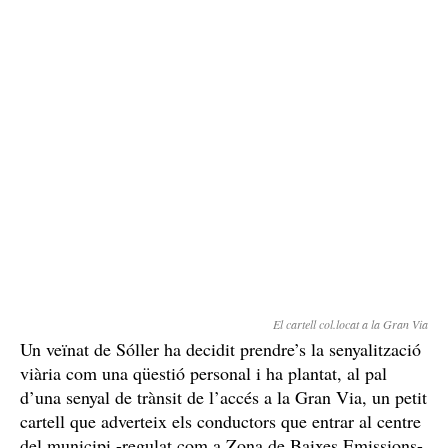
El cartell col.locat a la Gran Via
Un veïnat de Sóller ha decidit prendre’s la senyalització
viària com una qüestió personal i ha plantat, al pal
d’una senyal de trànsit de l’accés a la Gran Via, un petit
cartell que adverteix els conductors que entrar al centre
del municipi -regulat com a Zona de Baixes Emissions-