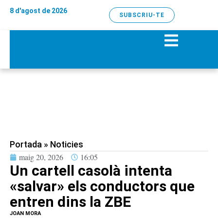
8 d'agost de 2026
SUBSCRIU-TE
Portada
»
Noticies
maig 20, 2026
16:05
Un cartell casolà intenta
«salvar» els conductors que
entren dins la ZBE
JOAN MORA