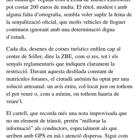
pot costar 200 euros de multa. El rètol, modest i amb
alguna falta d’ortografia, sembla voler suplir la feina de
la senyalització oficial, que molts vehicles de lloguer
continuen ignorant amb una determinació digna
d’estudi.
Cada dia, desenes de cotxes turístics enfilen cap al
centre de Sóller, dins la ZBE, com si res, tot i els
senyals reglamentaris que indiquen clarament la
restricció. Davant aquesta desfilada constant de
matrícules foranes, el ciutadà anònim ha optat per una
solució artesanal: un avís extra, col·locat just on tothom
el pot veure o, com a mínim, on tothom hauria de
veure’l.
El cartell, que recorda més una nota improvisada que
no un element de trànsit, pretén “millorar la
informació” als conductors, especialment als que
arriben amb GPS en mà i atenció dispersa. Sigui com