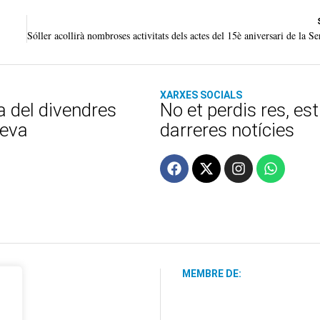
XARXES SOCIALS
a del divendres
No et perdis res, es
teva
darreres notícies
MEMBRE DE: