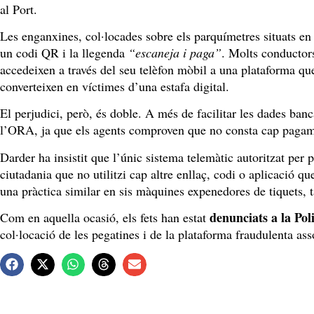
al Port.
Les enganxines, col·locades sobre els parquímetres situats en
un codi QR i la llegenda
“escaneja i paga”
. Molts conductors
accedeixen a través del seu telèfon mòbil a una plataforma que 
converteixen en víctimes d’una estafa digital.
El perjudici, però, és doble. A més de facilitar les dades ban
l’ORA, ja que els agents comproven que no consta cap pagament
Darder ha insistit que l’únic sistema telemàtic autoritzat per
ciutadania que no utilitzi cap altre enllaç, codi o aplicació q
una pràctica similar en sis màquines expenedores de tiquets,
denunciats a la Pol
Com en aquella ocasió, els fets han estat
col·locació de les pegatines i de la plataforma fraudulenta ass