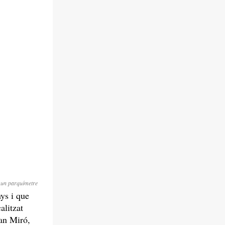
 un parquímetre
ys i que
alitzat
Can Miró,