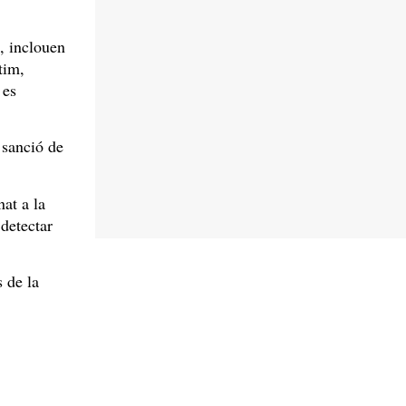
, inclouen
tim,
 es
 sanció de
nat a la
 detectar
s de la