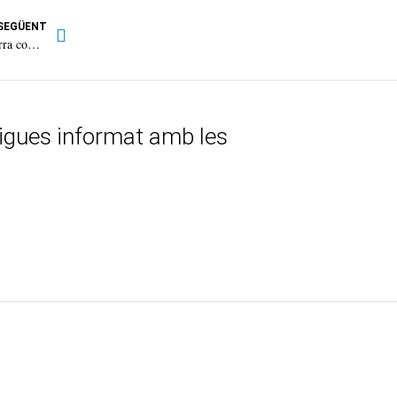
SEGÜENT
Sóller acollirà nombroses activitats dels actes del 15è aniversari de la Serra com a Patrimoni Mundial
tigues informat amb les