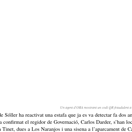
Un agent d'ORA mostrant un codi QR fraudulent a
Sóller ha reactivat una estafa que ja es va detectar fa dos an
a confirmat el regidor de Governació, Carlos Darder, s’han loc
n Tinet, dues a Los Naranjos i una sisena a l’aparcament de 