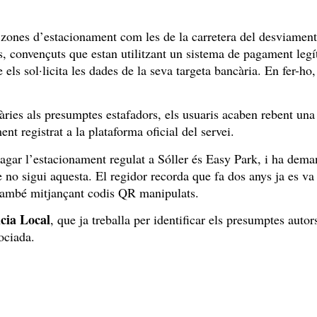
 zones d’estacionament com les de la carretera del desviament
, convençuts que estan utilitzant un sistema de pagament legí
els sol·licita les dades de la seva targeta bancària. En fer-ho,
càries als presumptes estafadors, els usuaris acaben rebent una
 registrat a la plataforma oficial del servei.
 pagar l’estacionament regulat a Sóller és Easy Park, i ha dema
ue no sigui aquesta. El regidor recorda que fa dos anys ja es va
 també mitjançant codis QR manipulats.
icia Local
, que ja treballa per identificar els presumptes autor
ociada.