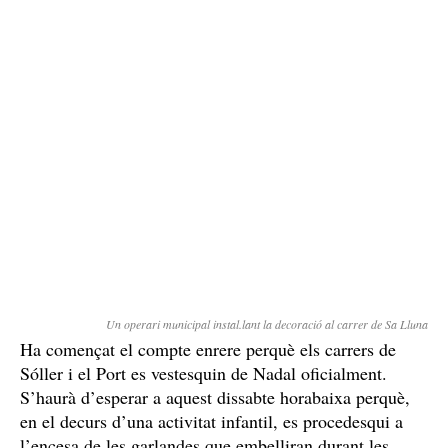
Un operari municipal instal.lant la decoració al carrer de Sa Lluna
Ha començat el compte enrere perquè els carrers de
Sóller i el Port es vestesquin de Nadal oficialment.
S’haurà d’esperar a aquest dissabte horabaixa perquè,
en el decurs d’una activitat infantil, es procedesqui a
l’encesa de les garlandes que embelliran durant les