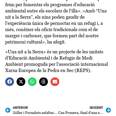
feim per fomentar els programes d’educació
ambiental entre els escolars de l’illa». «Amb “Una
nit a la Serra”, els nins poden gaudir de
l’experiència única de pernoctar en un refugi i, a
més, conèixer els oficis tradicionals com el de
marger i carboner, que formen part del nostre
patrimoni cultural», ha afegit.
«Una nit a la Serra» és un projecte de les unitats
d’Educació Ambiental i de Refugis de Medi
Ambient promoguda per l’associació internacional
Xarxa Europea de la Pedra en Sec (REPS).
ANTERIOR
SEGÜENT
Sóller i Fornalutx asfaltaran el camí de Cas Patró Lau
Can Prunera, final d’una etapa i principi d’un nou cicle