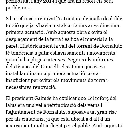
perillositat l’any 2019 i que ara ha resolt els seus
problemes.
S’ha reforçat i renovat l’estructura de malla de doble
torsió que ja s’havia instal·lat fa uns anys dins una
primera actuació. Amb aquesta obra s’evita el
desplaçament de la terra i es fixa el material a la
paret. Històricament la vall del torrent de Fornalutx
té tendència a patir esllavissaments i moviments
quan hi ha pluges intenses. Segons els informes
dels tècnics del Consell, el sistema que es va
instal·lar dins una primera actuació ja era
insuficient per evitar els moviments de terra i
necessitava renovació.
El president Galmés ha explicat que «el reforç del
talús era una vella reivindicació dels veïns i
l’Ajuntament de Fornalutx, suposava un gran risc
per als ciutadans, ja que esta ubicat a d’alt d’un
aparcament molt utilitzat per el poble. Amb aquesta