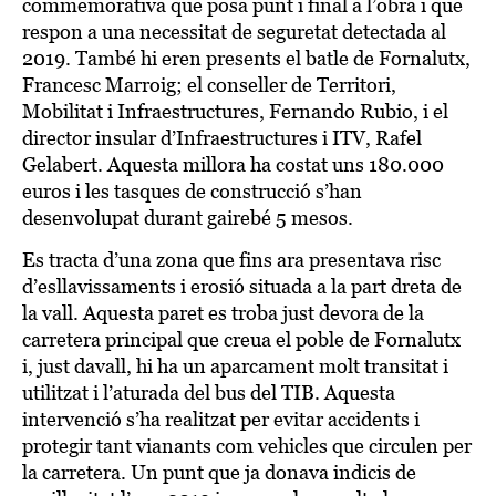
commemorativa que posa punt i final a l’obra i que
respon a una necessitat de seguretat detectada al
2019. També hi eren presents el batle de Fornalutx,
Francesc Marroig; el conseller de Territori,
Mobilitat i Infraestructures, Fernando Rubio, i el
director insular d’Infraestructures i ITV, Rafel
Gelabert. Aquesta millora ha costat uns 180.000
euros i les tasques de construcció s’han
desenvolupat durant gairebé 5 mesos.
Es tracta d’una zona que fins ara presentava risc
d’esllavissaments i erosió situada a la part dreta de
la vall. Aquesta paret es troba just devora de la
carretera principal que creua el poble de Fornalutx
i, just davall, hi ha un aparcament molt transitat i
utilitzat i l’aturada del bus del TIB. Aquesta
intervenció s’ha realitzat per evitar accidents i
protegir tant vianants com vehicles que circulen per
la carretera. Un punt que ja donava indicis de