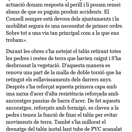
actuació donam resposta al perill i li posam remei
abans de que es puguin produir accidents. El
Consell sempre està devora dels ajuntaments i la
mobilitat segura és una necessitat de primer ordre.
Sobre tot a una via tan principal com a la que ens
trobam».
Durant les obres s’ha netejat el talús retirant totes
les pedres i restes de terra que havien caigut i S’ha
desbrossat la vegetació. D’aquesta manera es
renova una part de la malla de doble torsió que ha
retingut els esllavissaments dels darrers anys.
Després s’ha reforçat aquesta primera capa amb
una xarxa d’acer d’alta resistència reforçada amb
ancoratges passius de barra d’acer. De fet aquests
ancoratges, reforçats amb formigó, es claven a la
pedra i tenen la funció de fixar el talús per evitar
moviments de terra. També s’ha millorat el
drenatge del talús instal·lant tubs de PVC acanalat