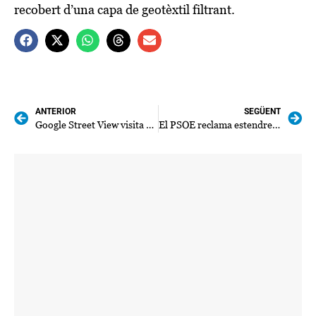
recobert d’una capa de geotèxtil filtrant.
ANTERIOR
SEGÜENT
Google Street View visita Sóller per actualitzar el seu arxiu
El PSOE reclama estendre a tota la Serra la limitació del trànsit per frenar el col.lapse