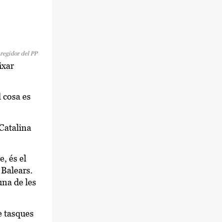
 regidor del PP
ixar
l cosa es
 Catalina
e, és el
 Balears.
una de les
e tasques