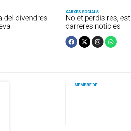
XARXES SOCIALS
a del divendres
No et perdis res, es
teva
darreres notícies
MEMBRE DE: