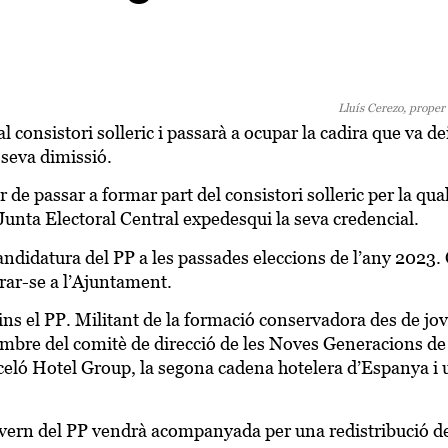
Lluís Cerezo, proper
 consistori solleric i passarà a ocupar la cadira que va de
seva dimissió.
r de passar a formar part del consistori solleric per la qua
unta Electoral Central expedesqui la seva credencial.
candidatura del PP a les passades eleccions de l’any 2023.
orar-se a l’Ajuntament.
dins el PP. Militant de la formació conservadora des de jov
embre del comitè de direcció de les Noves Generacions de
eló Hotel Group, la segona cadena hotelera d’Espanya i 
overn del PP vendrà acompanyada per una redistribució d