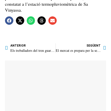
constatat a l’estació termopluviomètrica de Sa
Vinyassa.
ANTERIOR
SEGÜENT
Els treballadors del tren guarden un minut de silenci per les víctimes d’Adamuz
El mercat es prepara per la seva reforma més important