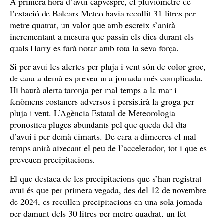
A primera hora d’avui capvespre, el pluviòmetre de
l’estació de Balears Meteo havia recollit 31 litres per
metre quatrat, un valor que amb escreix s’anirà
incrementant a mesura que passin els dies durant els
quals Harry es farà notar amb tota la seva força.
Si per avui les alertes per pluja i vent són de color groc,
de cara a demà es preveu una jornada més complicada.
Hi haurà alerta taronja per mal temps a la mar i
fenòmens costaners adversos i persistirà la groga per
pluja i vent. L’Agència Estatal de Meteorologia
pronostica pluges abundants pel que queda del dia
d’avui i per demà dimarts. De cara a dimecres el mal
temps anirà aixecant el peu de l’accelerador, tot i que es
preveuen precipitacions.
El que destaca de les precipitacions que s’han registrat
avui és que per primera vegada, des del 12 de novembre
de 2024, es recullen precipitacions en una sola jornada
per damunt dels 30 litres per metre quadrat, un fet