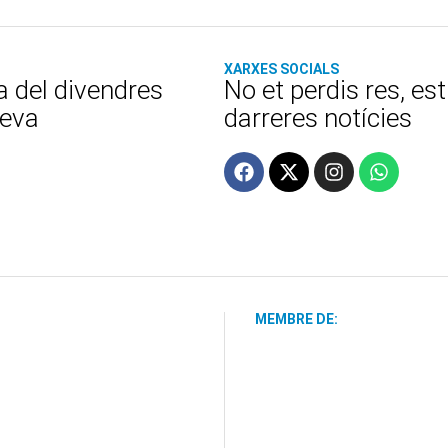
XARXES SOCIALS
a del divendres
No et perdis res, es
teva
darreres notícies
MEMBRE DE: