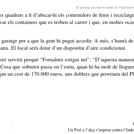
El garatge ja està en mans de l'Ajuntame
quadrats a fi d’ubicar-hi els contenidors de fems i reciclatg
levar els containers que es troben al carrer i que, en moltes oca
 garatge per a que la gent hi pugui accedir. A més, s’haurà de
ana. El local serà dotar d’un dispositiu d’aire condicionat.
rsió servirà perquè “Fornalutx estigui net”. “D’aquesta maner
 Cosa que sobretot passa en l’estiu, quan hi ha molt de llogue
ngut un cost de 170.000 euros, uns doblers que provenen del P
Un Port a l’alça s’imposa contra l’Ind