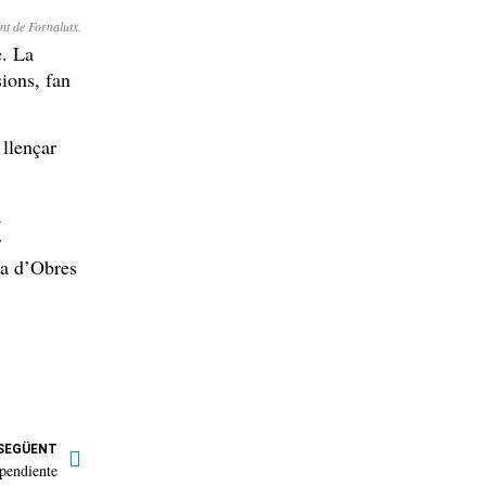
nt de Fornalutx.
e. La
sions, fan
 llençar
a
r
la d’Obres
SEGÜENT
ependiente