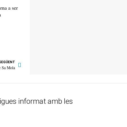
rna a ser
n
SEGÜENT
de Sa Mola
tigues informat amb les