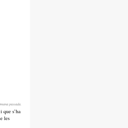
setmana passada.
 i que s’ha
e les