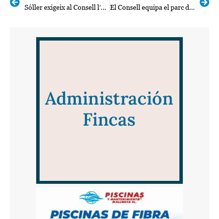
Sóller exigeix al Consell l’execució del projecte per convertir el desviament en un vial cívic
El Consell equipa el parc de bombers d’Es Puig amb plaques fotovoltaiques