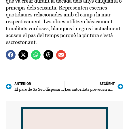
que va crear durant la dècada dels anys cinquanta o
principis dels seixanta. Representen escenes
quotidianes relacionades amb el camp i la mar
respectivament. Les obres utilitzen bàsicament
tonalitats verdoses, blanques i negres i actualment
acusen el pas del temps perquè la pintura s’està
escrostonant.
ANTERIOR
SEGÜENT
El parc de Sa Seu disposarà de noves atraccions
Les autoritats preveuen un col.lapse de gent el dia de l’eclipsi