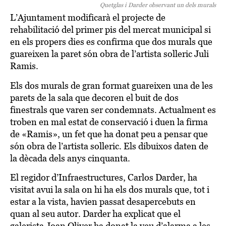
Quetglas i Darder observant un dels murals
L’Ajuntament modificarà el projecte de
rehabilitació del primer pis del mercat municipal si
en els propers dies es confirma que dos murals que
guareixen la paret són obra de l’artista solleric Juli
Ramis.
Els dos murals de gran format guareixen una de les
parets de la sala que decoren el buit de dos
finestrals que varen ser condemnats. Actualment es
troben en mal estat de conservació i duen la firma
de «Ramis», un fet que ha donat peu a pensar que
són obra de l’artista solleric. Els dibuixos daten de
la dècada dels anys cinquanta.
El regidor d’Infraestructures, Carlos Darder, ha
visitat avui la sala on hi ha els dos murals que, tot i
estar a la vista, havien passat desapercebuts en
quan al seu autor. Darder ha explicat que el
galerista Joan Oliver ha donat la veu d’alarma a les