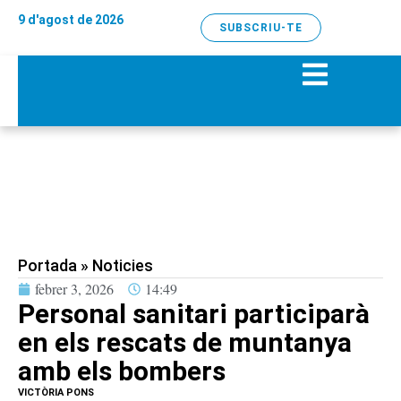
9 d'agost de 2026
SUBSCRIU-TE
Portada
»
Noticies
febrer 3, 2026
14:49
Personal sanitari participarà
en els rescats de muntanya
amb els bombers
VICTÒRIA PONS