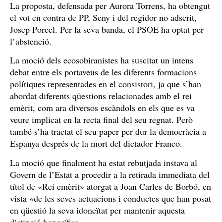
La proposta, defensada per Aurora Torrens, ha obtengut
el vot en contra de PP, Seny i del regidor no adscrit,
Josep Porcel. Per la seva banda, el PSOE ha optat per
l’abstenció.
La moció dels ecosobiranistes ha suscitat un intens
debat entre els portaveus de les diferents formacions
polítiques representades en el consistori, ja que s’han
abordat diferents qüestions relacionades amb el rei
emèrit, com ara diversos escàndols en els que es va
veure implicat en la recta final del seu regnat. Però
també s’ha tractat el seu paper per dur la democràcia a
Espanya després de la mort del dictador Franco.
La moció que finalment ha estat rebutjada instava al
Govern de l’Estat a procedir a la retirada immediata del
títol de «Rei emèrit» atorgat a Joan Carles de Borbó, en
vista «de les seves actuacions i conductes que han posat
en qüestió la seva idoneïtat per mantenir aquesta
distinció honorífica».