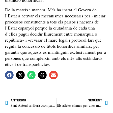
De la mateixa manera, Més ha instat al Govern de
l’Estat a activar els mecanismes necessaris per «iniciar
processos constituents a tots els països i nacions de
l’Estat espanyol perquè la ciutadania de cada una
d’elles pugui decidir lliurement entre monarquia o
república» i «revisar el marc legal i protocol·lari que
regula la concessió de títols honorífics similars, per
garantir que aquests es mantinguin exclusivament per a
persones que compleixin amb els més alts estàndards
ètics i de transparència».
ANTERIOR
SEGÜENT
Sant Antoni arribarà acompanyat de mal temps
Els atletes clamen per unes millors instal.lacions a l’Infante Lois