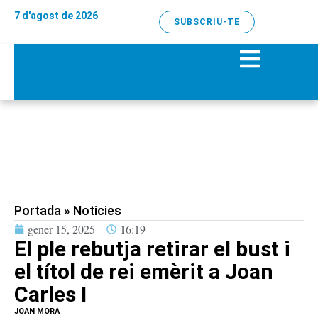
7 d'agost de 2026
SUBSCRIU-TE
Portada
»
Noticies
gener 15, 2025
16:19
El ple rebutja retirar el bust i
el títol de rei emèrit a Joan
Carles I
JOAN MORA