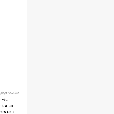
 plaça de Sóller.
e viu
stra un
rers deu