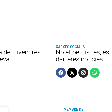
XARXES SOCIALS
a del divendres
No et perdis res, es
teva
darreres notícies
MEMBRE DE: