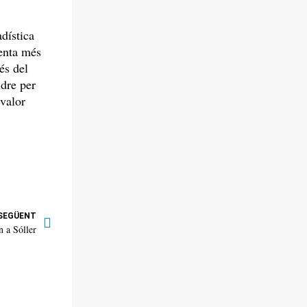
dística
senta més
és del
ndre per
 valor
SEGÜENT
 a Sóller