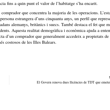
a fins a quin punt el valor de l’habitatge s’ha encarit.
l comprador que concentra la majoria de les operacions. L’esta
 persona estrangera d’uns cinquanta anys, un perfil que repre
tadans alemanys, britànics i suecs. També destaca el fet que m
idents. Aquesta realitat demogràfica i econòmica ajuda a ente
racta d’un comprador que generalment accedeix a propietats de
és costosos de les Illes Balears.
El Govern renova dues llicències de TDT que emeten