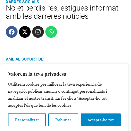
XARXES SOCIALS
No et perdis res, estigues informat
amb les darreres notícies
AMB AL SUPORT DE:
Valorem la teva privadesa
MEMBRE DE:
Utilitzem cookies per millorar la teva experiència de
navegació, publicar anuncis o contingut personalitzats i
analitzar el nostre trànsit. En fer clic a "Acceptar-ho tot",
acceptes l'ús que fem de les cookies.
Política de Privacitat
Avís Legal
Cookies
Personalitzar
Rebutjar
Accepta-ho tot
©2024 Copyright Sa Veu .Tots els drets reservats.