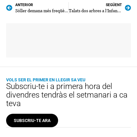
ANTERIOR
SEGÜENT
Sóller demana més freqüències per al bus
Talats dos arbres a l’Infante Lois per perill de caiguda
VOLS SER EL PRIMER EN LLEGIR SA VEU
Subscriu-te i a primera hora del
divendres tendràs el setmanari a ca
teva
SUBSCRIU-TE ARA