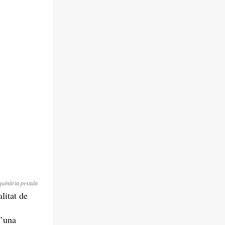
quinària pesada
litat de
d’una