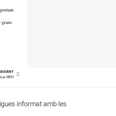
mportant
e grans
SEGÜENT
ificar HPO
tigues informat amb les