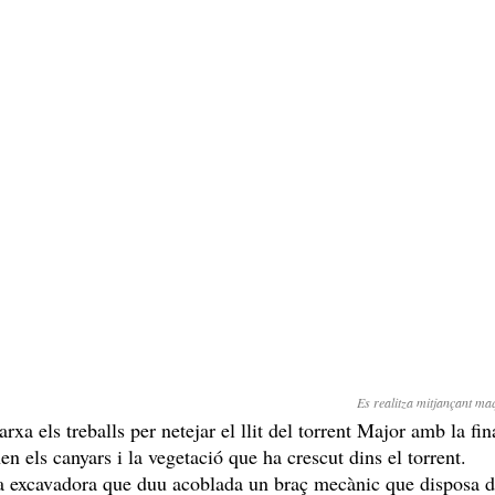
Es realitza mitjançant ma
a els treballs per netejar el llit del torrent Major amb la fina
nen els canyars i la vegetació que ha crescut dins el torrent.
 una excavadora que duu acoblada un braç mecànic que disposa 