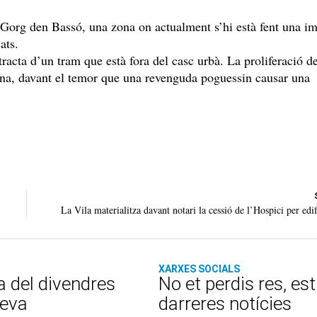
el Gorg den Bassó, una zona on actualment s’hi està fent una i
ats.
 tracta d’un tram que està fora del casc urbà. La proliferació d
ana, davant el temor que una revenguda poguessin causar una
La Vila materialitza davant notari la cessió de l’Hospici per ed
XARXES SOCIALS
a del divendres
No et perdis res, es
teva
darreres notícies