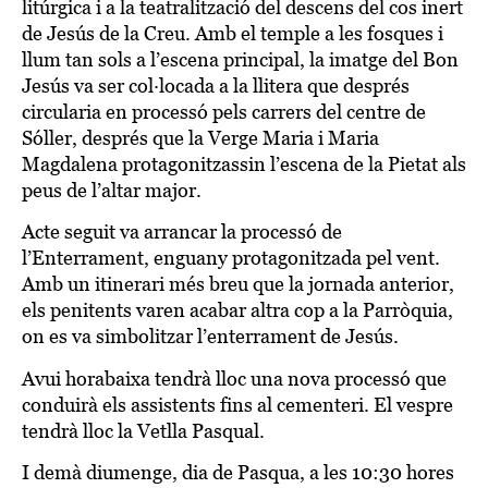
litúrgica i a la teatralització del descens del cos inert
de Jesús de la Creu. Amb el temple a les fosques i
llum tan sols a l’escena principal, la imatge del Bon
Jesús va ser col·locada a la llitera que després
circularia en processó pels carrers del centre de
Sóller, després que la Verge Maria i Maria
Magdalena protagonitzassin l’escena de la Pietat als
peus de l’altar major.
Acte seguit va arrancar la processó de
l’Enterrament, enguany protagonitzada pel vent.
Amb un itinerari més breu que la jornada anterior,
els penitents varen acabar altra cop a la Parròquia,
on es va simbolitzar l’enterrament de Jesús.
Avui horabaixa tendrà lloc una nova processó que
conduirà els assistents fins al cementeri. El vespre
tendrà lloc la Vetlla Pasqual.
I demà diumenge, dia de Pasqua, a les 10:30 hores