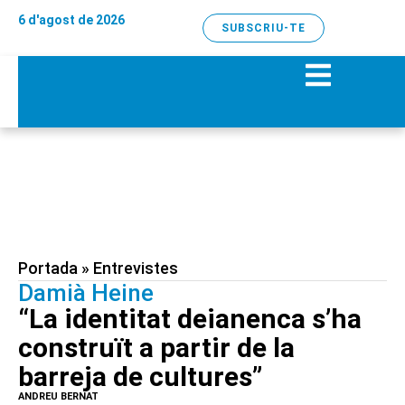
6 d'agost de 2026
SUBSCRIU-TE
Portada
»
Entrevistes
Damià Heine
“La identitat deianenca s’ha
construït a partir de la
barreja de cultures”
ANDREU BERNAT