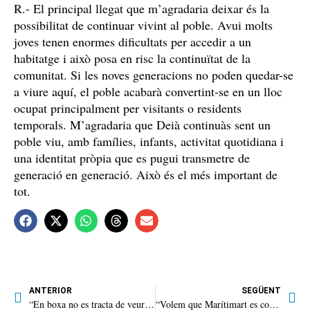
R.- El principal llegat que m’agradaria deixar és la
possibilitat de continuar vivint al poble. Avui molts
joves tenen enormes dificultats per accedir a un
habitatge i això posa en risc la continuïtat de la
comunitat. Si les noves generacions no poden quedar-se
a viure aquí, el poble acabarà convertint-se en un lloc
ocupat principalment per visitants o residents
temporals. M’agradaria que Deià continuàs sent un
poble viu, amb famílies, infants, activitat quotidiana i
una identitat pròpia que es pugui transmetre de
generació en generació. Això és el més important de
tot.
ANTERIOR
SEGÜENT
“En boxa no es tracta de veure qui pega més fort, sinó de qui ho fa millor”
“Volem que Marítimart es converteixi en una cita estable en el calendari cultural”