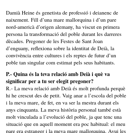
Damià Heine és genetista de professió i deianenc de
naixement. Fill d’una mare mallorquina i d’un pare
nord-americà d’origen alemany, ha viscut en primera
persona la transformació del poble durant les darreres
dècades. Pregoner de les Festes de Sant Joan
d’enguany, reflexiona sobre la identitat de Deià, la
convivència entre cultures i els reptes de futur d’un
poble tan singular com estimat pels seus habitants.
P.- Quina és la teva relació amb Deià i què va
significar per a tu ser elegit pregoner?
R.- La meva relació amb Deià és molt profunda perquè
hi he crescut des de petit. Vaig anar a l’escola del poble
i la meva mare, de fet, en va ser la mestra durant els
anys cinquanta. La meva història personal també està
molt vinculada a l’evolució del poble, ja que tenc una
situació que en aquell moment era poc habitual: el meu
pare era estranger i la meva mare mallorquina. Avui les