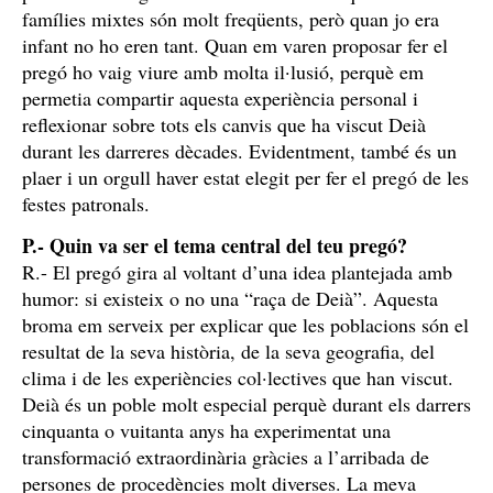
famílies mixtes són molt freqüents, però quan jo era
infant no ho eren tant. Quan em varen proposar fer el
pregó ho vaig viure amb molta il·lusió, perquè em
permetia compartir aquesta experiència personal i
reflexionar sobre tots els canvis que ha viscut Deià
durant les darreres dècades. Evidentment, també és un
plaer i un orgull haver estat elegit per fer el pregó de les
festes patronals.
P.- Quin va ser el tema central del teu pregó?
R.- El pregó gira al voltant d’una idea plantejada amb
humor: si existeix o no una “raça de Deià”. Aquesta
broma em serveix per explicar que les poblacions són el
resultat de la seva història, de la seva geografia, del
clima i de les experiències col·lectives que han viscut.
Deià és un poble molt especial perquè durant els darrers
cinquanta o vuitanta anys ha experimentat una
transformació extraordinària gràcies a l’arribada de
persones de procedències molt diverses. La meva