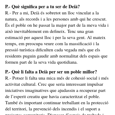
P.- Què significa per a tu ser de Deià?
R.- Per a mi, Deià és sobretot un lloc vinculat a la
natura, als records i a les persones amb qui he crescut.
És el poble on he passat la major part de la meva vida i
això inevitablement em defineix. Tenc una gran
estimació per aquest lloc i per la seva gent. Al mateix
temps, em preocupa veure com la massificació i la
pressió turística dificulten cada vegada més que els
residents puguin gaudir amb normalitat dels espais que
formen part de la seva vida quotidiana.
P.- Què li falta a Deià per ser un poble millor?
R.- Potser li falta una mica més de cohesió social i més
activitat cultural. Crec que seria interessant impulsar
iniciatives imaginatives que ajudassin a recuperar part
de l’esperit creatiu que havia caracteritzat el poble.
També és important continuar treballant en la protecció
del territori, la prevenció dels incendis i el suport a
projectes comunitaris. Disposar d’espais de trobada i